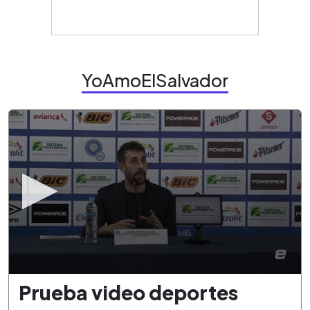
YoAmoElSalvador
0
Prueba video deportes
seconds
of