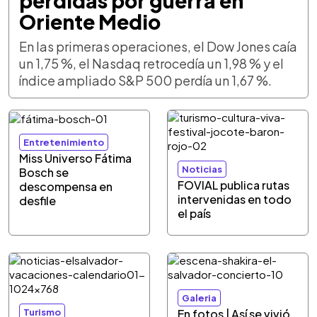
pérdidas por guerra en
Oriente Medio
En las primeras operaciones, el Dow Jones caía
un 1,75 %, el Nasdaq retrocedía un 1,98 % y el
índice ampliado S&P 500 perdía un 1,67 %.
Entretenimiento
Miss Universo Fátima
Noticias
Bosch se
FOVIAL publica rutas
descompensa en
intervenidas en todo
desfile
el país
Galeria
Turismo
En fotos | Así se vivió