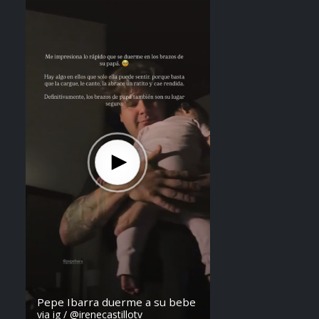
Steven Anzora
Pepe Ibarra duerme a su bebe
via ig / @irenecastillotv