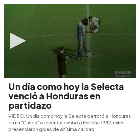
0
Un día como hoy la Selecta
seconds
of
venció a Honduras en
1
minute,
partidazo
53
seconds
VIDEO. Un día como hoy la Selecta derrotó a Honduras
en un "Cusca" a reventar rumbo a España 1982, miles
presenciaron goles de altísima calidad