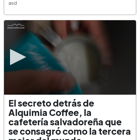
3
asd
minutes,
21
seconds
0
El secreto detrás de
seconds
of
Alquimia Coffee, la
2
minutes,
cafetería salvadoreña que
34
seconds
se consagró como la tercera