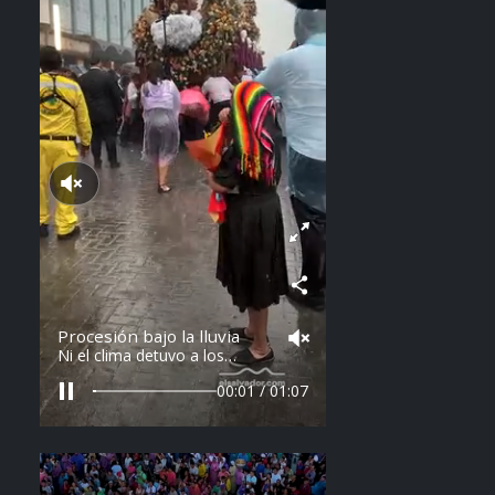
Reproducir sonido
Procesión bajo la lluvia
Ni el clima detuvo a los
feligreses en el recorrido del
Divino Salvador del Mundo.
00:03 / 01:07
Vídeo: elsalvador.com /
Steven Anzora