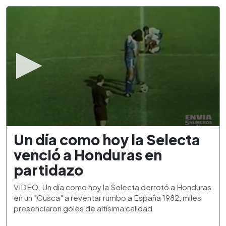
0
Un día como hoy la Selecta
seconds
of
venció a Honduras en
1
minute,
partidazo
53
seconds
VIDEO. Un día como hoy la Selecta derrotó a Honduras
en un "Cusca" a reventar rumbo a España 1982, miles
presenciaron goles de altísima calidad