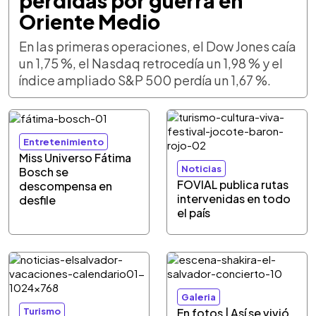
pérdidas por guerra en
Oriente Medio
En las primeras operaciones, el Dow Jones caía
un 1,75 %, el Nasdaq retrocedía un 1,98 % y el
índice ampliado S&P 500 perdía un 1,67 %.
Entretenimiento
Miss Universo Fátima
Noticias
Bosch se
FOVIAL publica rutas
descompensa en
intervenidas en todo
desfile
el país
Galeria
Turismo
En fotos | Así se vivió