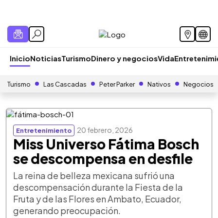
Inicio
Noticias
Turismo
Dinero y negocios
Vida
Entretenim
Turismo
Las Cascadas
Peter Parker
Nativos
Negocios
20 febrero, 2026
Entretenimiento
Miss Universo Fátima Bosch
se descompensa en desfile
La reina de belleza mexicana sufrió una
descompensación durante la Fiesta de la
Fruta y de las Flores en Ambato, Ecuador,
generando preocupación.