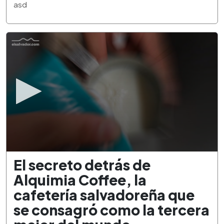
3
asd
minutes,
21
seconds
0
El secreto detrás de
seconds
of
Alquimia Coffee, la
2
minutes,
cafetería salvadoreña que
34
seconds
se consagró como la tercera