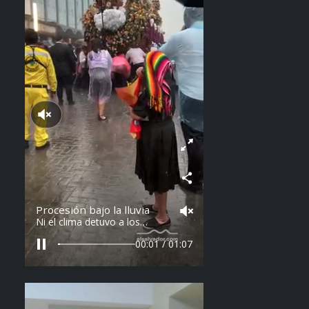
Reproducir sonido
Procesión bajo la lluvia
Ni el clima detuvo a los
feligreses en el recorrido del
Divino Salvador del Mundo.
00:04 / 01:07
Vídeo: elsalvador.com /
Steven Anzora