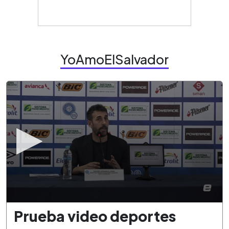
YoAmoElSalvador
0
Prueba video deportes
seconds
of