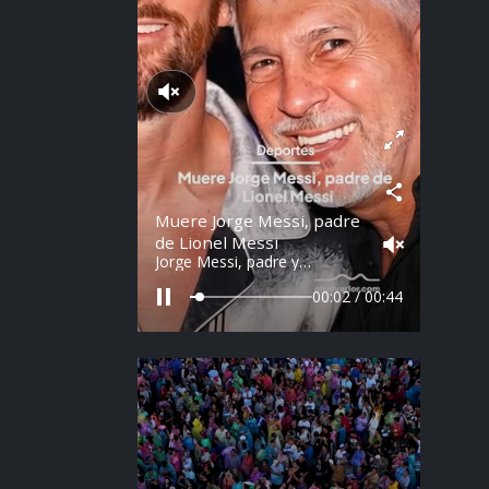
Reproducir sonido
Muere Jorge Messi, padre
de Lionel Messi
Jorge Messi, padre y
representante de Lionel
Messi, falleció a los 68 años
00:03 / 00:44
en Argentina. Fue una figura
clave en la carrera del astro
argentino desde sus primeros
años.