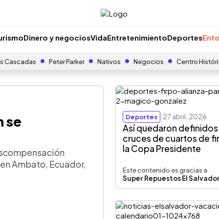
urismo
Dinero y negocios
Vida
Entretenimiento
Deportes
Ento
s Cascadas
Peter Parker
Nativos
Negocios
Centro Histór
27 abril, 2026
h se
Deportes
Así quedaron definidos
cruces de cuartos de fi
la Copa Presidente
descompensación
es en Ambato, Ecuador,
Este contenido es gracias a
Super Repuestos El Salvado