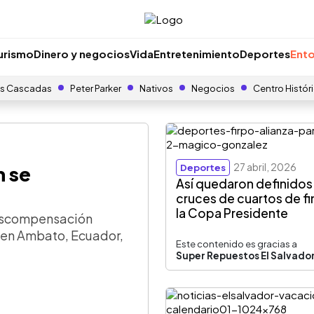
urismo
Dinero y negocios
Vida
Entretenimiento
Deportes
Ento
s Cascadas
Peter Parker
Nativos
Negocios
Centro Histór
27 abril, 2026
h se
Deportes
Así quedaron definidos
cruces de cuartos de fi
la Copa Presidente
descompensación
es en Ambato, Ecuador,
Este contenido es gracias a
Super Repuestos El Salvado