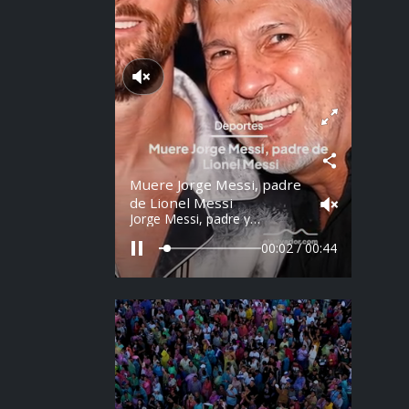
Reproducir sonido
Muere Jorge Messi, padre
de Lionel Messi
Jorge Messi, padre y
representante de Lionel
Messi, falleció a los 68 años
00:03 / 00:44
en Argentina. Fue una figura
clave en la carrera del astro
argentino desde sus primeros
años.