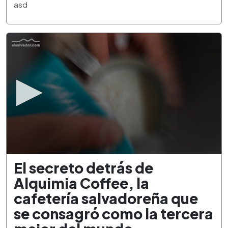
3
asd
minutes,
21
seconds
0
El secreto detrás de
seconds
of
Alquimia Coffee, la
2
minutes,
cafetería salvadoreña que
34
seconds
se consagró como la tercera