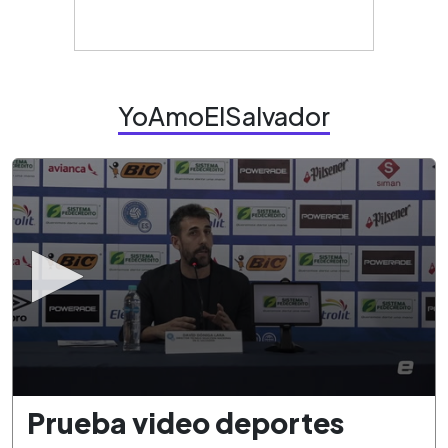
YoAmoElSalvador
0
Prueba video deportes
seconds
of