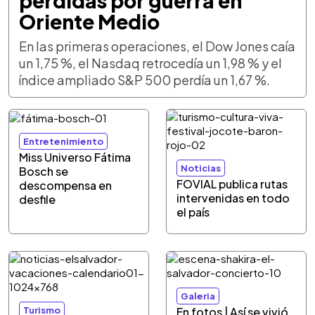
pérdidas por guerra en
Oriente Medio
En las primeras operaciones, el Dow Jones caía
un 1,75 %, el Nasdaq retrocedía un 1,98 % y el
índice ampliado S&P 500 perdía un 1,67 %.
Entretenimiento
Miss Universo Fátima
Noticias
Bosch se
FOVIAL publica rutas
descompensa en
intervenidas en todo
desfile
el país
Galeria
Turismo
En fotos | Así se vivió