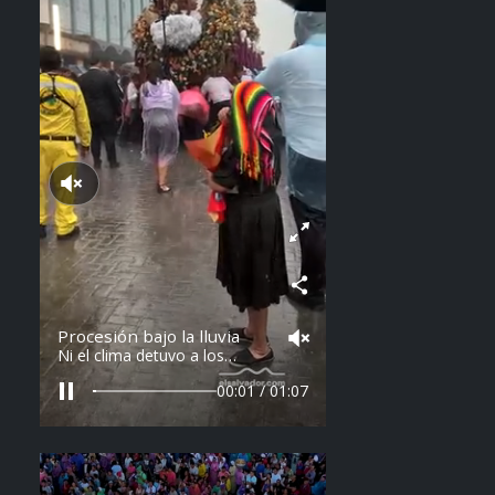
Reproducir sonido
Procesión bajo la lluvia
Ni el clima detuvo a los
feligreses en el recorrido del
Divino Salvador del Mundo.
00:03 / 01:07
Vídeo: elsalvador.com /
Steven Anzora