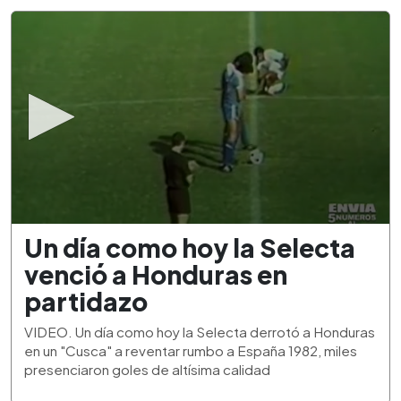
0
Un día como hoy la Selecta
seconds
of
venció a Honduras en
1
minute,
partidazo
53
seconds
VIDEO. Un día como hoy la Selecta derrotó a Honduras
en un "Cusca" a reventar rumbo a España 1982, miles
presenciaron goles de altísima calidad