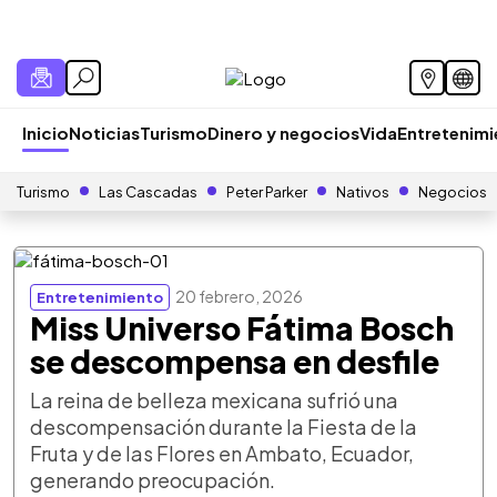
Inicio
Noticias
Turismo
Dinero y negocios
Vida
Entretenim
Turismo
Las Cascadas
Peter Parker
Nativos
Negocios
20 febrero, 2026
Entretenimiento
Miss Universo Fátima Bosch
se descompensa en desfile
La reina de belleza mexicana sufrió una
descompensación durante la Fiesta de la
Fruta y de las Flores en Ambato, Ecuador,
generando preocupación.