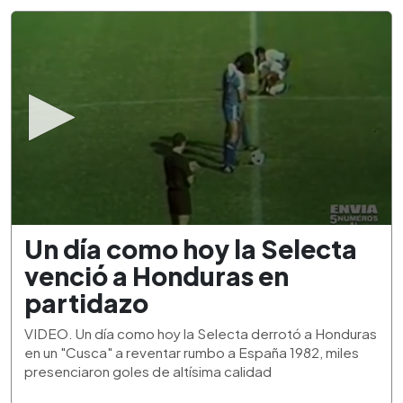
0
Un día como hoy la Selecta
seconds
of
venció a Honduras en
1
minute,
partidazo
53
seconds
VIDEO. Un día como hoy la Selecta derrotó a Honduras
en un "Cusca" a reventar rumbo a España 1982, miles
presenciaron goles de altísima calidad