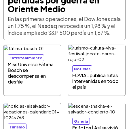
pérdidas por guerra en
Oriente Medio
En las primeras operaciones, el Dow Jones caía
un 1,75 %, el Nasdaq retrocedía un 1,98 % y el
índice ampliado S&P 500 perdía un 1,67 %.
Entretenimiento
Miss Universo Fátima
Noticias
Bosch se
FOVIAL publica rutas
descompensa en
intervenidas en todo
desfile
el país
Galeria
Turismo
En fotos | Así se vivió