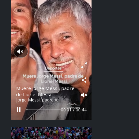
Reproducir sonido
Muere Jorge Messi, padre
de Lionel Messi
Jorge Messi, padre y
representante de Lionel
Messi, falleció a los 68 años
00:03 / 00:44
en Argentina. Fue una figura
clave en la carrera del astro
argentino desde sus primeros
años.