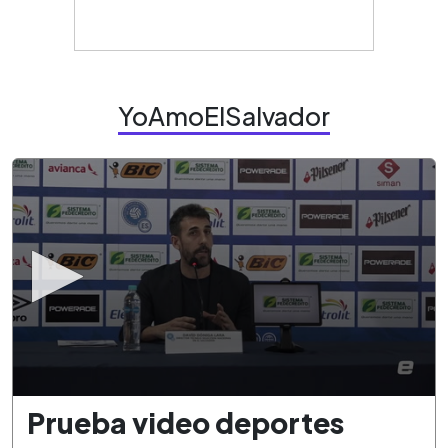
YoAmoElSalvador
0
Prueba video deportes
seconds
of