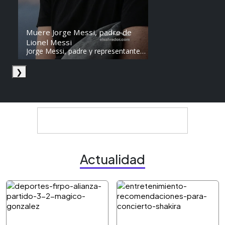
Muere Jorge Messi, padre de
Lionel Messi
Jorge Messi, padre y representante
de Lionel Messi, falleció a los 68
años en Argentina. Fue una figura
❯
clave en la carrera del astro
argentino desde sus primeros años.
Actualidad