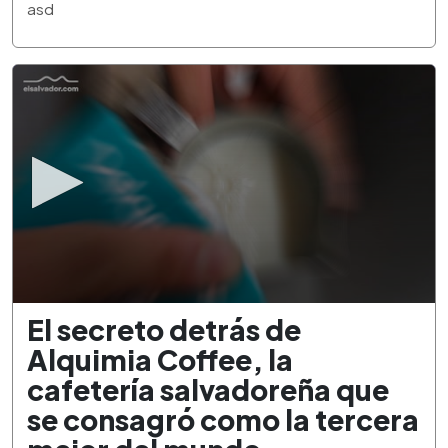
3
asd
minutes,
21
seconds
0
El secreto detrás de
seconds
of
Alquimia Coffee, la
2
minutes,
cafetería salvadoreña que
34
seconds
se consagró como la tercera