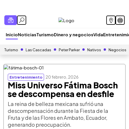
Inicio
Noticias
Turismo
Dinero y negocios
Vida
Entretenim
Turismo
Las Cascadas
Peter Parker
Nativos
Negocios
20 febrero, 2026
Entretenimiento
Miss Universo Fátima Bosch
se descompensa en desfile
La reina de belleza mexicana sufrió una
descompensación durante la Fiesta de la
Fruta y de las Flores en Ambato, Ecuador,
generando preocupación.