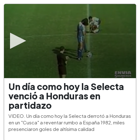
0
Un día como hoy la Selecta
seconds
of
venció a Honduras en
1
minute,
partidazo
53
seconds
VIDEO. Un día como hoy la Selecta derrotó a Honduras
en un "Cusca" a reventar rumbo a España 1982, miles
presenciaron goles de altísima calidad