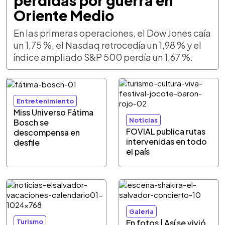
pérdidas por guerra en
Oriente Medio
En las primeras operaciones, el Dow Jones caía
un 1,75 %, el Nasdaq retrocedía un 1,98 % y el
índice ampliado S&P 500 perdía un 1,67 %.
Entretenimiento
Miss Universo Fátima
Noticias
Bosch se
FOVIAL publica rutas
descompensa en
intervenidas en todo
desfile
el país
Galeria
Turismo
En fotos | Así se vivió