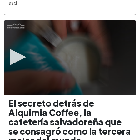
3
asd
minutes,
21
seconds
0
El secreto detrás de
seconds
of
Alquimia Coffee, la
2
minutes,
cafetería salvadoreña que
34
seconds
se consagró como la tercera