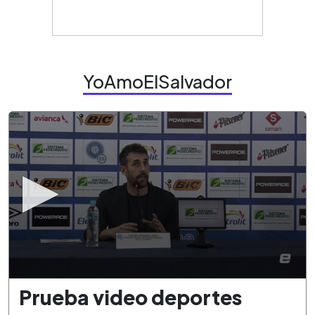
YoAmoElSalvador
0
Prueba video deportes
seconds
of