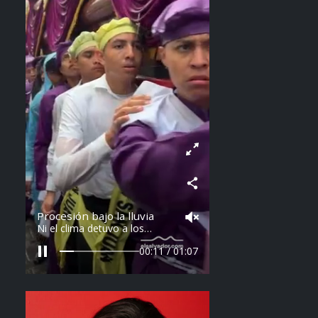
Procesión bajo la lluvia
Ni el clima detuvo a los
feligreses en el recorrido del
Divino Salvador del Mundo.
00:14 / 01:07
Vídeo: elsalvador.com /
Steven Anzora