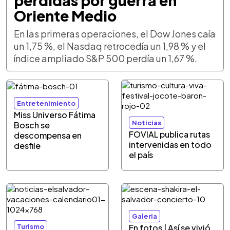
pérdidas por guerra en
Oriente Medio
En las primeras operaciones, el Dow Jones caía
un 1,75 %, el Nasdaq retrocedía un 1,98 % y el
índice ampliado S&P 500 perdía un 1,67 %.
Entretenimiento
Miss Universo Fátima
Noticias
Bosch se
FOVIAL publica rutas
descompensa en
intervenidas en todo
desfile
el país
Galeria
Turismo
En fotos | Así se vivió