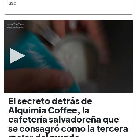
3
asd
minutes,
21
seconds
0
El secreto detrás de
seconds
of
Alquimia Coffee, la
2
minutes,
cafetería salvadoreña que
34
seconds
se consagró como la tercera