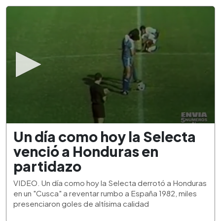
0
Un día como hoy la Selecta
seconds
of
venció a Honduras en
1
minute,
partidazo
53
seconds
VIDEO. Un día como hoy la Selecta derrotó a Honduras
en un "Cusca" a reventar rumbo a España 1982, miles
presenciaron goles de altísima calidad