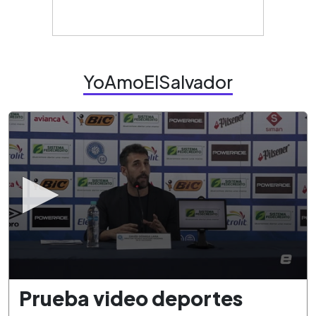
YoAmoElSalvador
0
Prueba video deportes
seconds
of