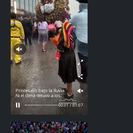
Reproducir sonido
Procesión bajo la lluvia
Ni el clima detuvo a los
feligreses en el recorrido del
Divino Salvador del Mundo.
00:04 / 01:07
Vídeo: elsalvador.com /
Steven Anzora