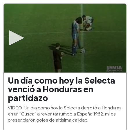
0
Un día como hoy la Selecta
seconds
of
venció a Honduras en
1
minute,
partidazo
53
seconds
VIDEO. Un día como hoy la Selecta derrotó a Honduras
en un "Cusca" a reventar rumbo a España 1982, miles
presenciaron goles de altísima calidad