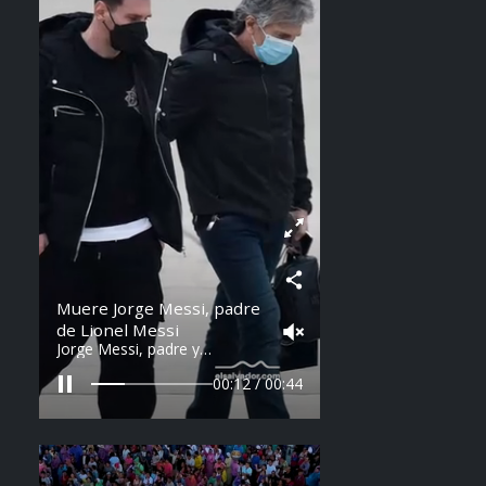
Muere Jorge Messi, padre
de Lionel Messi
Jorge Messi, padre y
representante de Lionel
Messi, falleció a los 68 años
00:14 / 00:44
en Argentina. Fue una figura
clave en la carrera del astro
argentino desde sus primeros
años.