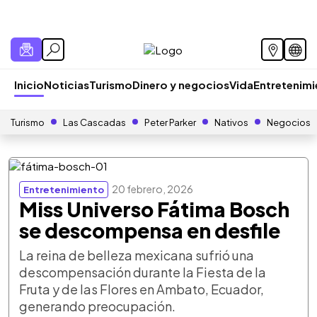
Inicio
Noticias
Turismo
Dinero y negocios
Vida
Entretenim
Turismo
Las Cascadas
Peter Parker
Nativos
Negocios
20 febrero, 2026
Entretenimiento
Miss Universo Fátima Bosch
se descompensa en desfile
La reina de belleza mexicana sufrió una
descompensación durante la Fiesta de la
Fruta y de las Flores en Ambato, Ecuador,
generando preocupación.