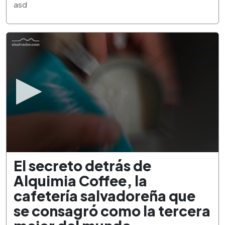
3
asd
minutes,
21
seconds
0
El secreto detrás de
seconds
of
Alquimia Coffee, la
2
minutes,
cafetería salvadoreña que
34
seconds
se consagró como la tercera