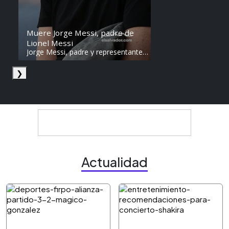
Muere Jorge Messi, padre de
Lionel Messi
Jorge Messi, padre y representante
de Lionel Messi, falleció a los 68
años en Argentina. Fue una figura
❯
clave en la carrera del astro
argentino desde sus primeros años.
Actualidad