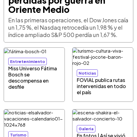
pérdidas por guerra en
Oriente Medio
En las primeras operaciones, el Dow Jones caía
un 1,75 %, el Nasdaq retrocedía un 1,98 % y el
índice ampliado S&P 500 perdía un 1,67 %.
Entretenimiento
Miss Universo Fátima
Noticias
Bosch se
FOVIAL publica rutas
descompensa en
intervenidas en todo
desfile
el país
Galeria
Turismo
En fotos | Así se vivió