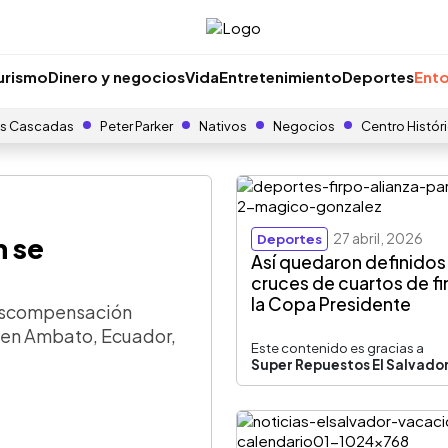
urismo
Dinero y negocios
Vida
Entretenimiento
Deportes
Ento
s Cascadas
Peter Parker
Nativos
Negocios
Centro Histór
27 abril, 2026
h se
Deportes
Así quedaron definidos
cruces de cuartos de fi
la Copa Presidente
descompensación
es en Ambato, Ecuador,
Este contenido es gracias a
Super Repuestos El Salvado