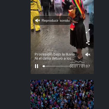
Reproducir sonido
Procesión bajo la lluvia
Ni el clima detuvo a los
feligreses en el recorrido del
Divino Salvador del Mundo.
00:02 / 01:07
Vídeo: elsalvador.com /
Steven Anzora