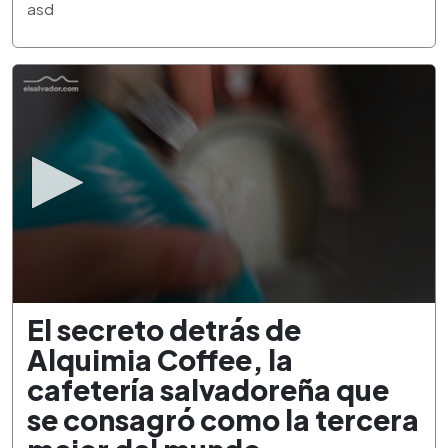
3
asd
minutes,
21
seconds
0
El secreto detrás de
seconds
of
Alquimia Coffee, la
2
minutes,
cafetería salvadoreña que
34
seconds
se consagró como la tercera