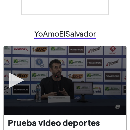
YoAmoElSalvador
0
Prueba video deportes
seconds
of