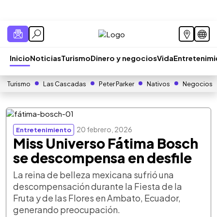
Inicio
Noticias
Turismo
Dinero y negocios
Vida
Entretenim
Turismo
Las Cascadas
Peter Parker
Nativos
Negocios
20 febrero, 2026
Entretenimiento
Miss Universo Fátima Bosch
se descompensa en desfile
La reina de belleza mexicana sufrió una
descompensación durante la Fiesta de la
Fruta y de las Flores en Ambato, Ecuador,
generando preocupación.