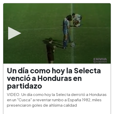
0
Un día como hoy la Selecta
seconds
of
venció a Honduras en
1
minute,
partidazo
53
seconds
VIDEO. Un día como hoy la Selecta derrotó a Honduras
en un "Cusca" a reventar rumbo a España 1982, miles
presenciaron goles de altísima calidad