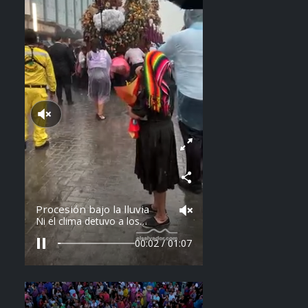
Reproducir sonido
Procesión bajo la lluvia
Ni el clima detuvo a los
feligreses en el recorrido del
Divino Salvador del Mundo.
00:04 / 01:07
Vídeo: elsalvador.com /
Steven Anzora