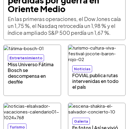
pérdidas por guerra en
Oriente Medio
En las primeras operaciones, el Dow Jones caía
un 1,75 %, el Nasdaq retrocedía un 1,98 % y el
índice ampliado S&P 500 perdía un 1,67 %.
Entretenimiento
Miss Universo Fátima
Noticias
Bosch se
FOVIAL publica rutas
descompensa en
intervenidas en todo
desfile
el país
Galeria
Turismo
En fotos | Así se vivió