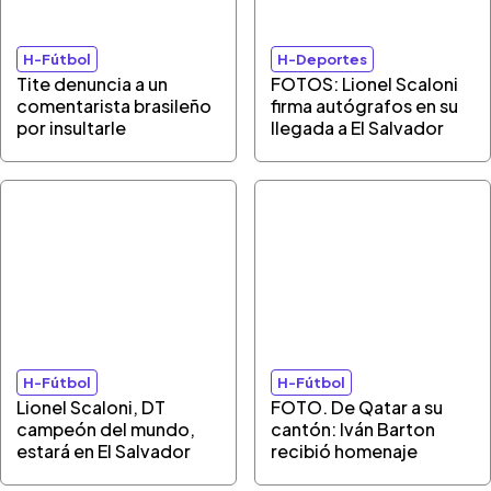
H-Fútbol
H-Deportes
Tite denuncia a un
FOTOS: Lionel Scaloni
comentarista brasileño
firma autógrafos en su
por insultarle
llegada a El Salvador
H-Fútbol
H-Fútbol
Lionel Scaloni, DT
FOTO. De Qatar a su
campeón del mundo,
cantón: Iván Barton
estará en El Salvador
recibió homenaje