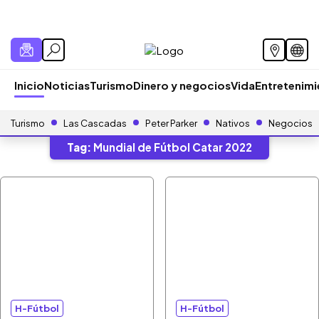
Inicio
Noticias
Turismo
Dinero y negocios
Vida
Entretenim
Turismo
Las Cascadas
Peter Parker
Nativos
Negocios
Tag:
Mundial de Fútbol Catar 2022
H-Fútbol
H-Fútbol