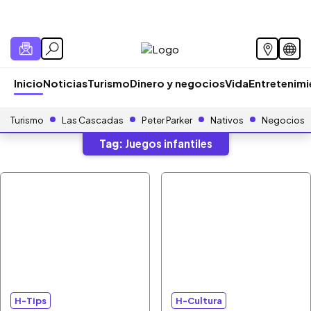
Inicio
Noticias
Turismo
Dinero y negocios
Vida
Entretenim
Turismo
Las Cascadas
Peter Parker
Nativos
Negocios
Tag:
Juegos infantiles
H-Tips
H-Cultura