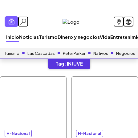
Inicio
Noticias
Turismo
Dinero y negocios
Vida
Entretenim
Turismo
Las Cascadas
Peter Parker
Nativos
Negocios
Tag:
INJUVE
H-Nacional
H-Nacional