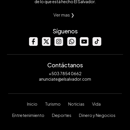
de lo que está hecho El Salvador.
Ver mas ❯
Síguenos
Contáctanos
+503 7854 0662
anunciate@elsalvador.com
Inicio
Turismo
Noticias
Vida
Entretenimiento
Deportes
Dinero y Negocios