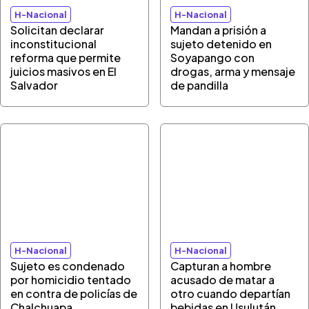
H-Nacional
H-Nacional
Solicitan declarar
Mandan a prisión a
inconstitucional
sujeto detenido en
reforma que permite
Soyapango con
juicios masivos en El
drogas, arma y mensaje
Salvador
de pandilla
H-Nacional
H-Nacional
Sujeto es condenado
Capturan a hombre
por homicidio tentado
acusado de matar a
en contra de policías de
otro cuando departían
Chalchuapa
bebidas en Usulután