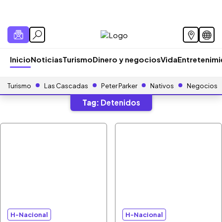
Inicio
Noticias
Turismo
Dinero y negocios
Vida
Entretenim
Turismo
Las Cascadas
Peter Parker
Nativos
Negocios
Tag:
Detenidos
H-Nacional
H-Nacional