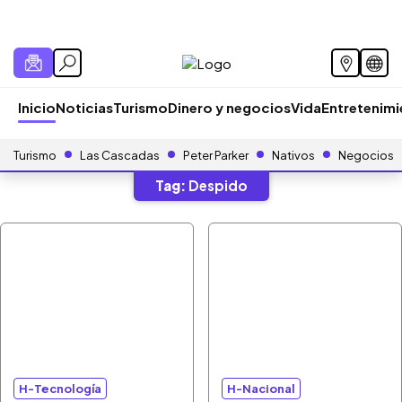
Inicio
Noticias
Turismo
Dinero y negocios
Vida
Entretenim
Turismo
Las Cascadas
Peter Parker
Nativos
Negocios
Tag:
Despido
H-Tecnología
H-Nacional