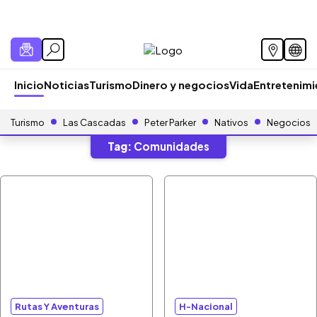
Inicio
Noticias
Turismo
Dinero y negocios
Vida
Entretenim
Turismo
Las Cascadas
Peter Parker
Nativos
Negocios
Tag:
Comunidades
Rutas Y Aventuras
H-Nacional