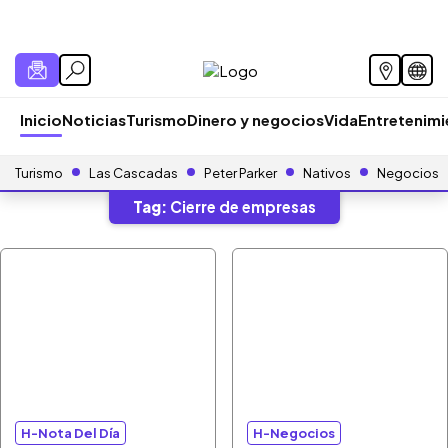
Inicio
Noticias
Turismo
Dinero y negocios
Vida
Entretenim
Turismo
Las Cascadas
Peter Parker
Nativos
Negocios
Tag:
Cierre de empresas
H-Nota Del Día
H-Negocios