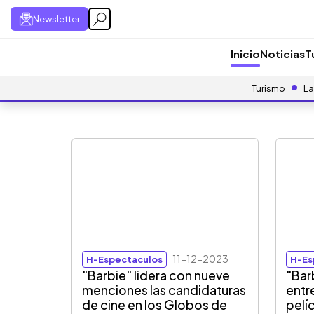
Newsletter
Inicio
Noticias
T
Turismo
La
11-12-2023
H-Espectaculos
H-Es
"Barbie" lidera con nueve
"Bar
menciones las candidaturas
entr
de cine en los Globos de
pelí