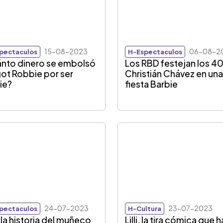
15-08-2023
06-08-2
pectaculos
H-Espectaculos
nto dinero se embolsó
Los RBD festejan los 4
ot Robbie por ser
Christián Chávez en un
ie?
fiesta Barbie
24-07-2023
23-07-2023
pectaculos
H-Cultura
 la historia del muñeco
Lilli, la tira cómica que 