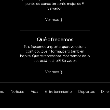
punto de conexión con lo mejor de El
Salvador.
Ver mas ❯
Qué ofrecemos
Te ofrecemos un portal que evoluciona
contigo. Que informa, pero también
inspira. Que te representa. Mostramos de lo
que está hecho El Salvador.
Ver mas ❯
smo
Noticias
Vida
Entretenimiento
Deportes
Dine