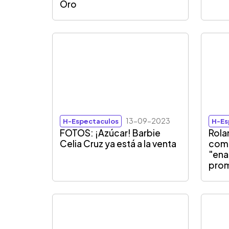
Oro
13-09-2023
H-Espectaculos
H-Es
FOTOS: ¡Azúcar! Barbie
Rola
Celia Cruz ya está a la venta
com
"ena
prom