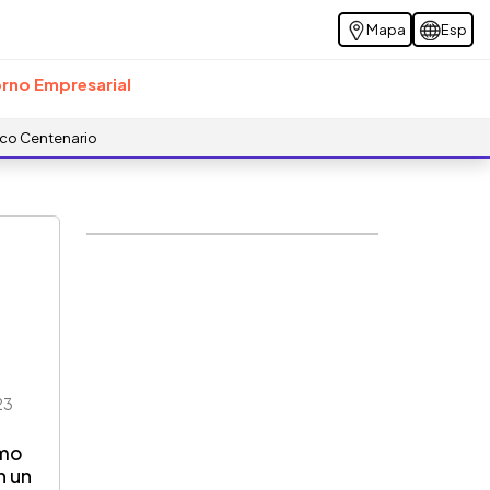
Mapa
Esp
rno Empresarial
ico Centenario
23
a
ómo
n un