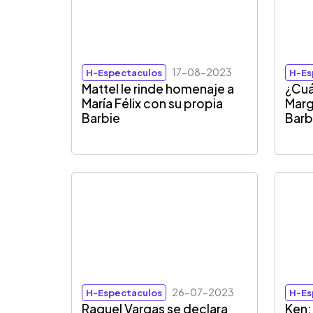
17-08-2023
H-Espectaculos
H-Es
Mattel le rinde homenaje a
¿Cuá
María Félix con su propia
Marg
Barbie
Barb
26-07-2023
H-Espectaculos
H-Es
Raquel Vargas se declara
Ken: