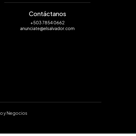
Contáctanos
+503 7854 0662
anunciate@elsalvador.com
ro y Negocios