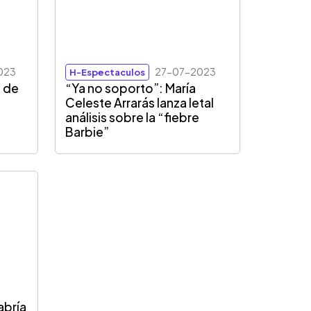
023
27-07-2023
H-Espectaculos
0 de
“Ya no soporto”: María
a
Celeste Arrarás lanza letal
análisis sobre la “fiebre
Barbie”
habría