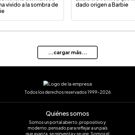
ha vivido a la sombra de
dado origen a Barbie
ie
...cargar más...
Todos los derechos reservados 1999-2026
Quiénes somos
Somos un portal abierto, propositivo y
moderno, pensado para reflejar a un país
que avanza, se reinventa y se une. Somos el