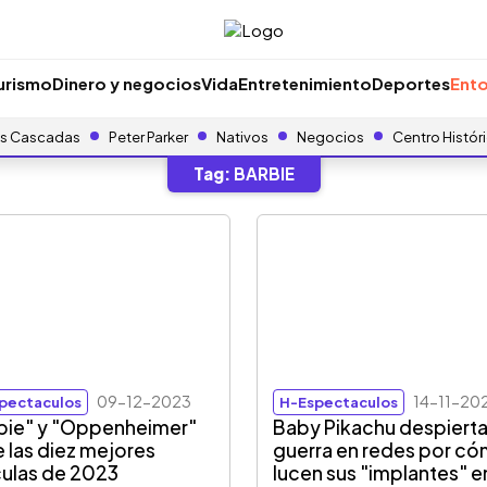
urismo
Dinero y negocios
Vida
Entretenimiento
Deportes
Ento
s Cascadas
Peter Parker
Nativos
Negocios
Centro Histór
Tag:
BARBIE
09-12-2023
14-11-20
pectaculos
H-Espectaculos
bie" y "Oppenheimer"
Baby Pikachu despiert
e las diez mejores
guerra en redes por c
culas de 2023
lucen sus "implantes" e