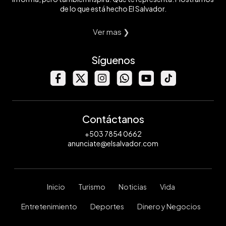
de lo que está hecho El Salvador.
Ver mas ❯
Síguenos
Contáctanos
+503 7854 0662
anunciate@elsalvador.com
Inicio
Turismo
Noticias
Vida
Entretenimiento
Deportes
Dinero y Negocios