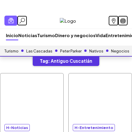
Inicio
Noticias
Turismo
Dinero y negocios
Vida
Entretenim
Turismo
Las Cascadas
Peter Parker
Nativos
Negocios
Tag:
Antiguo Cuscatlán
H-Noticias
H-Entretenimiento