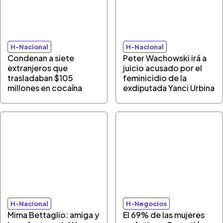
H-Nacional
H-Nacional
Condenan a siete
Peter Wachowski irá a
extranjeros que
juicio acusado por el
trasladaban $105
feminicidio de la
millones en cocaína
exdiputada Yanci Urbina
H-Nacional
H-Negocios
Mima Bettaglio: amiga y
El 69% de las mujeres