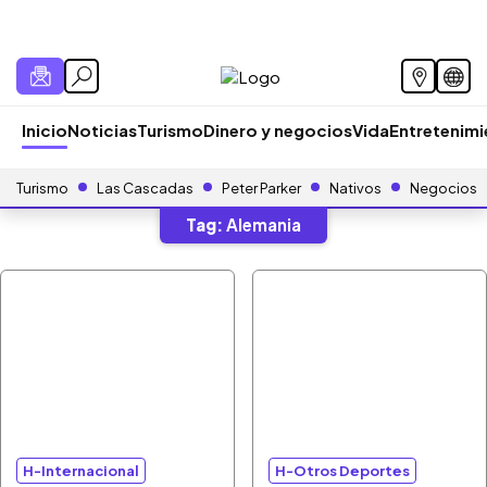
Inicio
Noticias
Turismo
Dinero y negocios
Vida
Entretenim
Turismo
Las Cascadas
Peter Parker
Nativos
Negocios
Tag:
Alemania
H-Internacional
H-Otros Deportes