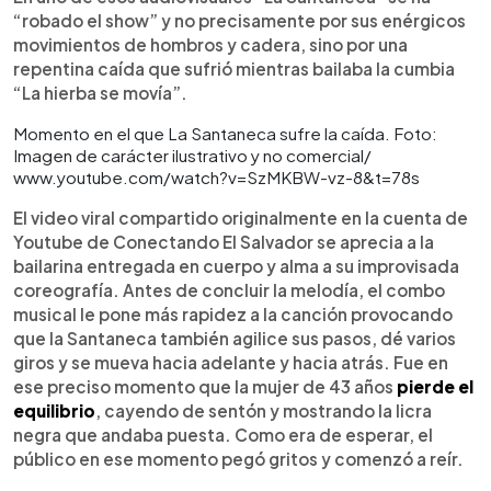
“robado el show” y no precisamente por sus enérgicos
movimientos de hombros y cadera, sino por una
repentina caída que sufrió mientras bailaba la cumbia
“La hierba se movía”.
Momento en el que La Santaneca sufre la caída. Foto:
Imagen de carácter ilustrativo y no comercial/
www.youtube.com/watch?v=SzMKBW-vz-8&t=78s
El video viral compartido originalmente en la cuenta de
Youtube de Conectando El Salvador se aprecia a la
bailarina entregada en cuerpo y alma a su improvisada
coreografía. Antes de concluir la melodía, el combo
musical le pone más rapidez a la canción provocando
que la Santaneca también agilice sus pasos, dé varios
giros y se mueva hacia adelante y hacia atrás. Fue en
ese preciso momento que la mujer de 43 años
pierde el
equilibrio
, cayendo de sentón y mostrando la licra
negra que andaba puesta. Como era de esperar, el
público en ese momento pegó gritos y comenzó a reír.