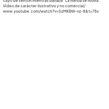
cayó de sentón mientras bailaba "La hierba se movía".
Video de carácter ilustrativo y no comercial/
www.youtube.com/watch?v=SzMKBW-vz-8&t=78s