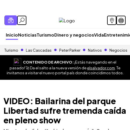
Inicio
Noticias
Turismo
Dinero y negocios
Vida
Entretenim
Turismo
Las Cascadas
Peter Parker
Nativos
Negocios
CONTENIDO DE ARCHIVO:
¡Estás navegando en el
pasado! 🚀 Da el salto a la nueva versión de
elsalvador.com
. Te
invitamos a visitar el nuevo portal país donde coincidimos todos.
VIDEO: Bailarina del parque
Libertad sufre tremenda caída
en pleno show