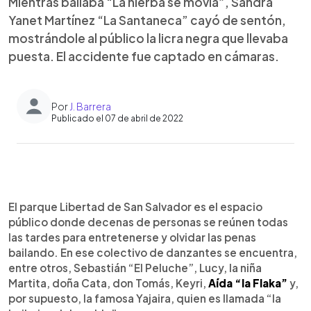
Mientras bailaba “La hierba se movía”, Sandra
Yanet Martínez “La Santaneca” cayó de sentón,
mostrándole al público la licra negra que llevaba
puesta. El accidente fue captado en cámaras.
Por
J. Barrera
Publicado el 07 de abril de 2022
0:00
►
Escuchar artículo
El parque Libertad de San Salvador es el espacio
público donde decenas de personas se reúnen todas
las tardes para entretenerse y olvidar las penas
bailando. En ese colectivo de danzantes se encuentra,
entre otros, Sebastián “El Peluche”, Lucy, la niña
Martita, doña Cata, don Tomás, Keyri,
Aída “la Flaka”
y,
por supuesto, la famosa Yajaira, quien es llamada “la