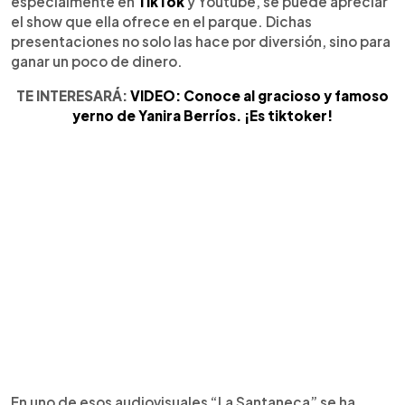
especialmente en
TikTok
y Youtube, se puede apreciar
el show que ella ofrece en el parque. Dichas
presentaciones no solo las hace por diversión, sino para
ganar un poco de dinero.
TE INTERESARÁ:
VIDEO: Conoce al gracioso y famoso
yerno de Yanira Berríos. ¡Es tiktoker!
En uno de esos audiovisuales “La Santaneca” se ha