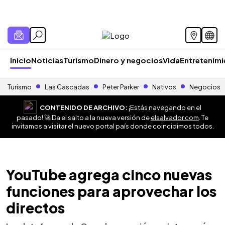
Inicio
Noticias
Turismo
Dinero y negocios
Vida
Entretenim
Turismo
Las Cascadas
Peter Parker
Nativos
Negocios
CONTENIDO DE ARCHIVO:
¡Estás navegando en el
pasado! 🚀 Da el salto a la nueva versión de
elsalvador.com
. Te
invitamos a visitar el nuevo portal país donde coincidimos todos.
YouTube agrega cinco nuevas
funciones para aprovechar los
directos