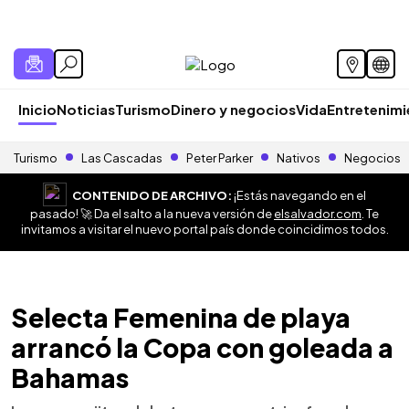
Inicio
Noticias
Turismo
Dinero y negocios
Vida
Entretenim
Turismo
Las Cascadas
Peter Parker
Nativos
Negocios
CONTENIDO DE ARCHIVO:
¡Estás navegando en el
pasado! 🚀 Da el salto a la nueva versión de
elsalvador.com
. Te
invitamos a visitar el nuevo portal país donde coincidimos todos.
Selecta Femenina de playa
arrancó la Copa con goleada a
Bahamas