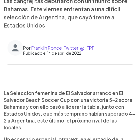
Las cangrejitas debutaron con un triunfo sobre
Bahamas. Este viernes enfrentan a una difícil
selección de Argentina, que cayó frente a
Estados Unidos
Por
Franklin Ponce | Twitter: @_FP11
Publicado el 14 de abril de 2022
0:00
►
Escuchar artículo
La Selección femenina de El Salvador arrancó en El
Salvador Beach Soccer Cup con una victoria 5-2 sobre
Bahamas y con ello pasó a liderar la tabla, junto con
Estados Unidos, que más temprano habían superado 4-
2 a Argentina, este último, el próximo rival de las
locales.
Un escenario especial, otra vez, en el estadio de la