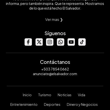
informa, pero también inspira. Que te representa. Mostramos
de lo que está hecho El Salvador.
Ver mas ❯
Síguenos
Contáctanos
+503 7854 0662
anunciate@elsalvador.com
Inicio
Turismo
Noticias
Vida
Entretenimiento
Deportes
Dinero y Negocios