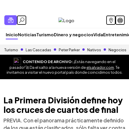
Inicio
Noticias
Turismo
Dinero y negocios
Vida
Entretenim
Turismo
Las Cascadas
Peter Parker
Nativos
Negocios
CONTENIDO DE ARCHIVO:
¡Estás navegando en el
pasado! 🚀 Da el salto a la nueva versión de
elsalvador.com
. Te
invitamos a visitar el nuevo portal país donde coincidimos todos.
La Primera División define hoy
los cruces de cuartos de final
PREVIA. Con el panorama prácticamente definido
de los que están clasificados, sólo falta ver contra