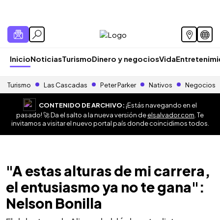
Inicio
Noticias
Turismo
Dinero y negocios
Vida
Entretenim
Turismo
Las Cascadas
Peter Parker
Nativos
Negocios
CONTENIDO DE ARCHIVO:
¡Estás navegando en el
pasado! 🚀 Da el salto a la nueva versión de
elsalvador.com
. Te
invitamos a visitar el nuevo portal país donde coincidimos todos.
"A estas alturas de mi carrera,
el entusiasmo ya no te gana":
Nelson Bonilla