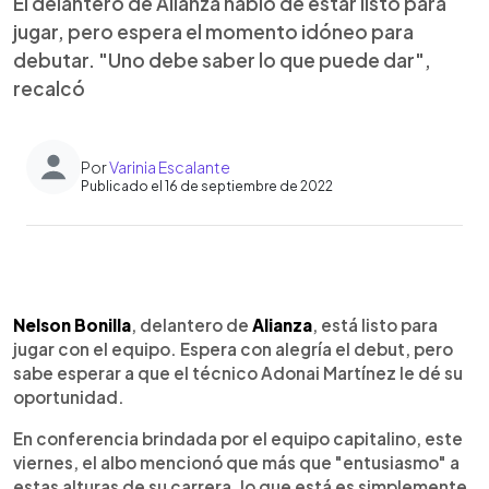
El delantero de Alianza habló de estar listo para
jugar, pero espera el momento idóneo para
debutar. "Uno debe saber lo que puede dar",
recalcó
Por
Varinia Escalante
Publicado el 16 de septiembre de 2022
0:00
►
Escuchar artículo
Nelson Bonilla
, delantero de
Alianza
, está listo para
jugar con el equipo. Espera con alegría el debut, pero
sabe esperar a que el técnico Adonai Martínez le dé su
oportunidad.
En conferencia brindada por el equipo capitalino, este
viernes, el albo mencionó que más que "entusiasmo" a
estas alturas de su carrera, lo que está es simplemente