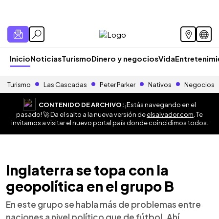
Inicio
Noticias
Turismo
Dinero y negocios
Vida
Entretenim
Turismo
Las Cascadas
Peter Parker
Nativos
Negocios
CONTENIDO DE ARCHIVO:
¡Estás navegando en el
pasado! 🚀 Da el salto a la nueva versión de
elsalvador.com
. Te
invitamos a visitar el nuevo portal país donde coincidimos todos.
Inglaterra se topa con la
geopolítica en el grupo B
En este grupo se habla más de problemas entre
naciones a nivel político que de fútbol. Ahí,